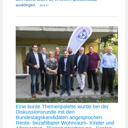
ausklingen.
29.9.17
Eine bunte Themenpalette wurde bei der
Diskussionsrunde mit den
Bundestagskandidaten angesprochen.
Rente- bezahlbarer Wohnraum- Kinder und