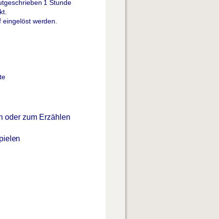
utgeschrieben
1
Stunde
t.
f
eingelöst
werden.
te
n
oder
zum
Erzählen
pielen