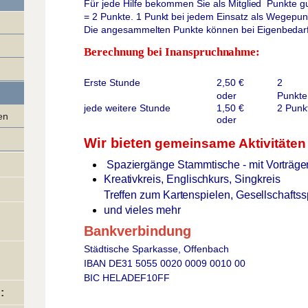
Für
jede
Hilfe bekommen Sie als
Mitglied
Punkte
g
= 2
Punkte.
1
Punkt
bei
jedem
Einsatz als
Wegepunk
Die
angesammelten
Punkte
können
bei
Eigenbedar
Berechnung bei
Inanspruchnahme:
Erste
Stunde
2,50 €
2
oder
Punkte
j
ede
weitere Stunde
1,50 €
2
Punk
en
oder
Wir bieten
gemeinsame Aktivitäten
Spaziergänge
Stammtische
-
mit
Vorträge
Kreativkreis,
Englischkurs,
Singkreis
Treffen
zum
Kartenspielen, Gesellschaftss
und vieles mehr
Bankverbindung
Städtische Sparkasse, Offenbach
IBAN DE31 5055 0020 0009 0010 00
BIC HELADEF10FF